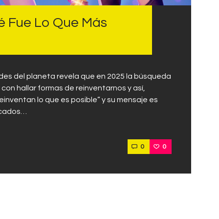
é Fue Lo Que Más
des del planeta revela que en 2025 la búsqueda
con hallar formas de reinventarnos y así,
einventan lo que es posible” y su mensaje es
acados…
0
0