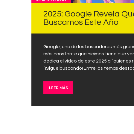
2025: Google Revela Qu
Buscamos Este Año
Google, uno de los buscadores más gran
más constante que hicimos tiene que ver 
dedica el video de este 2025 a “quienes r
“¡Sigue buscando! Entre los temas dest
LEER MÁS