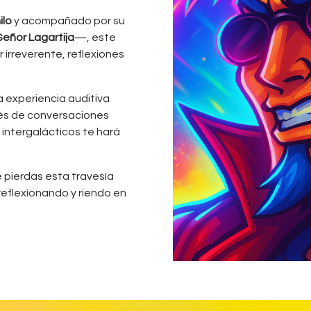
ilo
y acompañado por su
 Señor Lagartija
—, este
irreverente, reflexiones
 experiencia auditiva
vés de conversaciones
s intergalácticos te hará
e pierdas esta travesía
eflexionando y riendo en