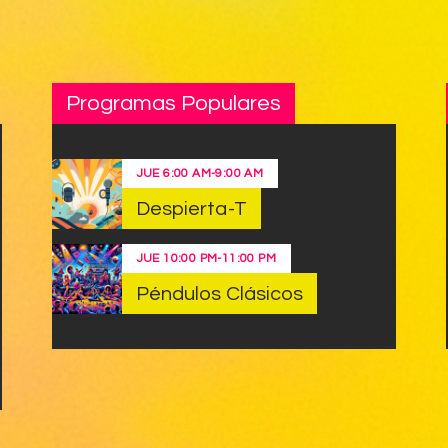
Programas Populares
JUE
6:00 AM
-
9:00 AM
Despierta-T
JUE
10:00 PM
-
11:00 PM
Péndulos Clásicos