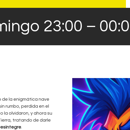
ingo 23:00 – 00:
o de la enigmática nave
sin rumbo, perdida en el
 la olvidaron, y ahora su
Tierra, tratando de darle
Desintegre
.