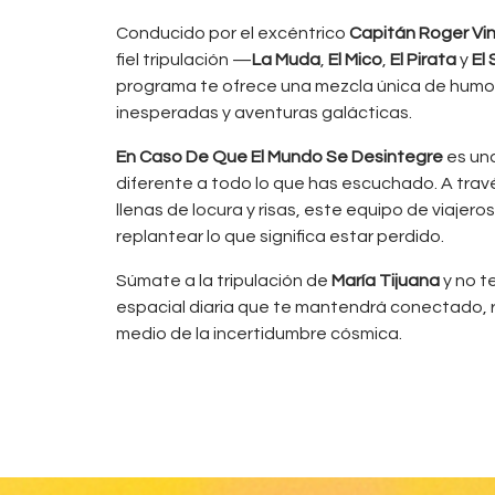
Conducido por el excéntrico
Capitán Roger Vin
fiel tripulación —
La Muda
,
El Mico
,
El Pirata
y
El
programa te ofrece una mezcla única de humor 
inesperadas y aventuras galácticas.
En Caso De Que El Mundo Se Desintegre
es una
diferente a todo lo que has escuchado. A tra
llenas de locura y risas, este equipo de viajero
replantear lo que significa estar perdido.
Súmate a la tripulación de
María Tijuana
y no t
espacial diaria que te mantendrá conectado, r
medio de la incertidumbre cósmica.