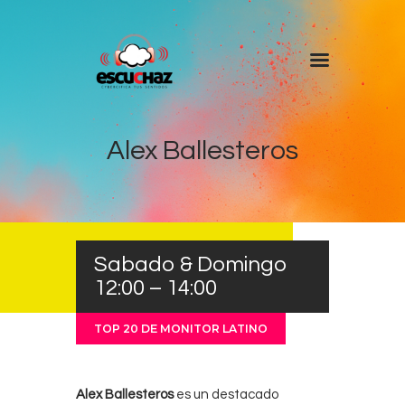
Inicio
Programas
Alex Ballesteros
DJ’s
Colaboradores
Noticias
Sabado & Domingo
+ Escuchaz
12:00 – 14:00
Contacto
TOP 20 DE MONITOR LATINO
Alex Ballesteros
es un destacado