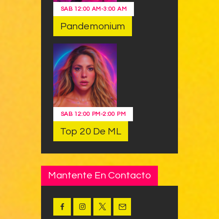
SAB
12:00 AM
-
3:00 AM
Pandemonium
SAB
12:00 PM
-
2:00 PM
Top 20 De ML
Mantente En Contacto