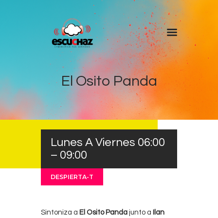
Inicio
Programas
El Osito Panda
DJ’s
Colaboradores
Noticias
Lunes A Viernes 06:00
+ Escuchaz
– 09:00
Contacto
DESPIERTA-T
Sintoniza a
El Osito Panda
junto a
Ilan