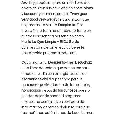
Arditti
y prepárate para un rato lleno de
diversión. Con sus ocurrencias entre
pinos
y bosques
y su inconfundible
“very good
very good very wells”
, te garantizan que
no pararás de reír. En
Despierta-T
, la
diversión no termina ahí, porque también
puedes escuchar a personajes como
María La Que Limpia
y
El DJ Sordo
,
quienes completan el equipo de este
entretenido programa matutino.
Cada mañana,
Despierta-T
en
Escuchaz
está lleno de todo lo que necesitas para
empezar el día con energía: desde las
efemérides del día
, pasando por tus
canciones preferidas
, hasta las
noticias
,
horóscopos
y esos
datos curiosos
que no
puedes dejar de saber. El programa
ofrece una combinación perfecta de
información y entretenimiento para que
tus mañanas estén llenas de buen humor