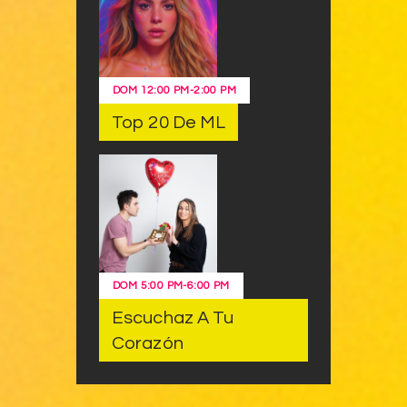
DOM
12:00 PM
-
2:00 PM
Top 20 De ML
DOM
5:00 PM
-
6:00 PM
Escuchaz A Tu
Corazón