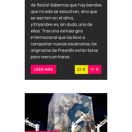
de fiesta! Sabemos que hay bandas
que no solo se escuchan, sino que
se sienten en el alma,
y Enjambre es, sin duda, una de
ellas. Tras una exitosa gira
internacional que los llevó a
conquistar nuevos escenarios, los
originarios de Fresnillo están listos
para reencontrarse…
0
0
LEER MÁS