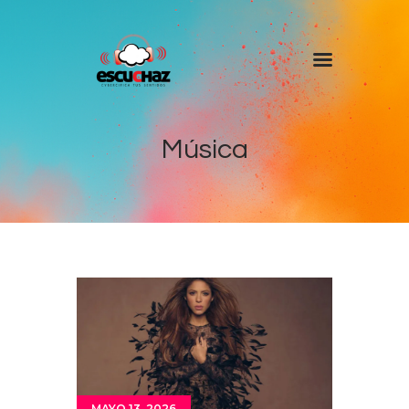
Inicio
Programas
Música
DJ’s
Colaboradores
Noticias
+ Escuchaz
Contacto
MAYO 13, 2026