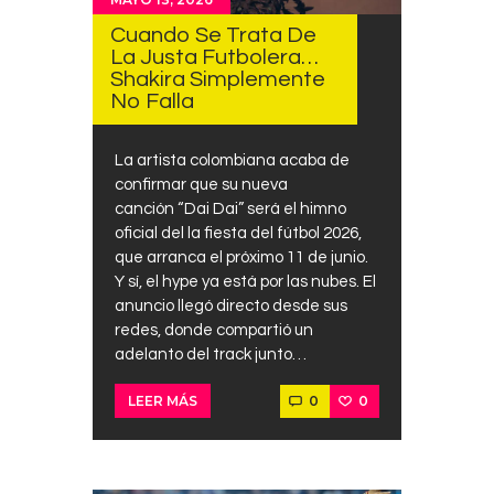
Cuando Se Trata De
La Justa Futbolera…
Shakira Simplemente
No Falla
La artista colombiana acaba de
confirmar que su nueva
canción “Dai Dai” será el himno
oficial del la fiesta del fútbol 2026,
que arranca el próximo 11 de junio.
Y sí, el hype ya está por las nubes. El
anuncio llegó directo desde sus
redes, donde compartió un
adelanto del track junto…
0
0
LEER MÁS