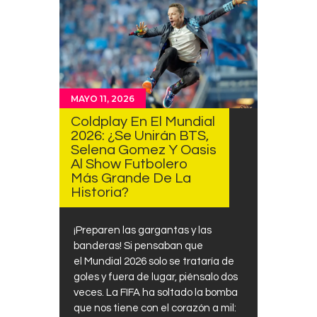
MAYO 11, 2026
Coldplay En El Mundial
2026: ¿Se Unirán BTS,
Selena Gomez Y Oasis
Al Show Futbolero
Más Grande De La
Historia?
¡Preparen las gargantas y las
banderas! Si pensaban que
el Mundial 2026 solo se trataría de
goles y fuera de lugar, piénsalo dos
veces. La FIFA ha soltado la bomba
que nos tiene con el corazón a mil: