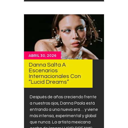
ABRIL 30, 2026
Danna Salta A
Escenarios
Internacionales Con
“Lucid Dreams”
Después de años creciendo frente
a nuestros ojos, Danna Paola está
entrando a una nueva era… y viene
más intensa, experimental y global
que nunca. La artista mexicana