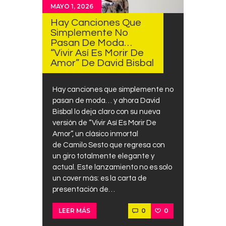
MAYO 1, 2026
Hay Canciones Que
Simplemente No
Pasan De Moda…
“Vivir Así Es Morir De
Amor” De David Bisbal
Hay canciones que simplemente no
pasan de moda… y ahora David
Bisbal lo deja claro con su nueva
versión de “Vivir Así Es Morir De
Amor”, un clásico inmortal
de Camilo Sesto que regresa con
un giro totalmente elegante y
actual. Este lanzamiento no es solo
un cover más: es la carta de
presentación de…
0
0
LEER MÁS