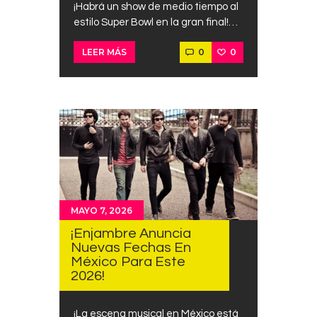
¡Habrá un show de medio tiempo al
estilo Super Bowl en la gran final!…
0
0
LEER MÁS
MAYO 7, 2026
¡Enjambre Anuncia
Nuevas Fechas En
México Para Este
2026!
¡La escena musical en México está