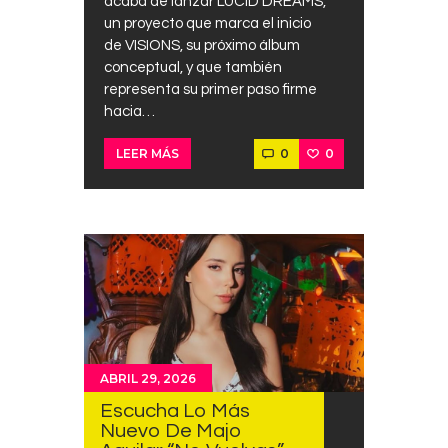
acaba de lanzar LUCID DREAMS,
un proyecto que marca el inicio
de VISIONS, su próximo álbum
conceptual, y que también
representa su primer paso firme
hacia…
0
0
LEER MÁS
ABRIL 29, 2026
Escucha Lo Más
Nuevo De Majo