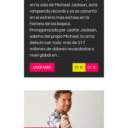
en la vida de Michael Jackson, está
rompiendo récords y ya se convirtió
en el estreno más exitoso en la
historia de las biopics.
Protagonizada por Jaafar Jackson,
sobrino del propio Michael, la cinta
debutó con todo: más de 217
millones de dólares recaudados a
nivel global en…
0
0
LEER MÁS