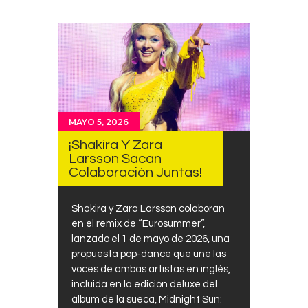
MAYO 5, 2026
¡Shakira Y Zara
Larsson Sacan
Colaboración Juntas!
Shakira y Zara Larsson colaboran
en el remix de “Eurosummer”,
lanzado el 1 de mayo de 2026, una
propuesta pop-dance que une las
voces de ambas artistas en inglés,
incluida en la edición deluxe del
álbum de la sueca, Midnight Sun: