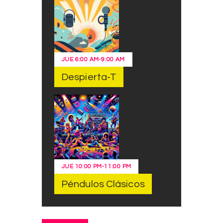
JUE
6:00 AM
-
9:00 AM
Despierta-T
JUE
10:00 PM
-
11:00 PM
Péndulos Clásicos