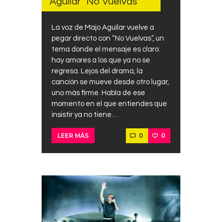
Aguilar “No Vuelvas”
La voz de Majo Aguilar vuelve a
pegar directo con “No Vuelvas”, un
tema donde el mensaje es claro:
hay amores a los que ya no se
regresa. Lejos del drama, la
canción se mueve desde otro lugar,
uno más firme. Habla de ese
momento en el que entiendes que
insistir ya no tiene…
0
0
LEER MÁS