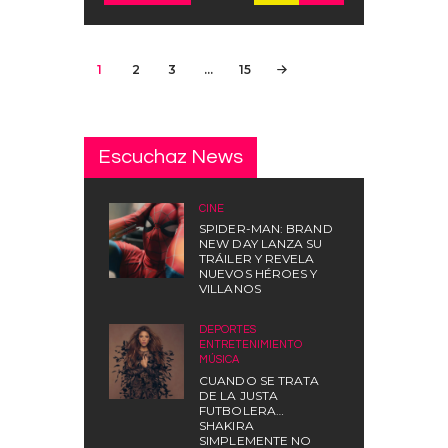
Paginación
PAGE
1
PAGE
2
PAGE
3
…
PAGE
15
de
entradas
Escuchaz News
CINE
SPIDER-MAN: BRAND
NEW DAY LANZA SU
TRÁILER Y REVELA
NUEVOS HÉROES Y
VILLANOS
DEPORTES
,
ENTRETENIMIENTO
,
MÚSICA
CUANDO SE TRATA
DE LA JUSTA
FUTBOLERA…
SHAKIRA
SIMPLEMENTE NO