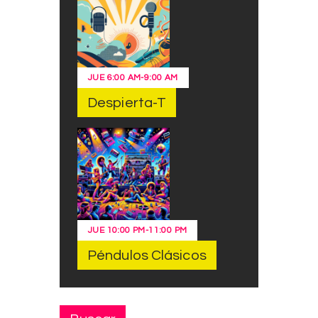
JUE
6:00 AM
-
9:00 AM
Despierta-T
JUE
10:00 PM
-
11:00 PM
Péndulos Clásicos