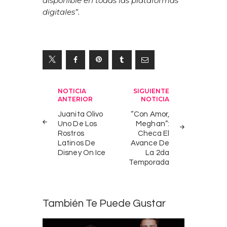
disponible en todas las plataformas
digitales”.
Navegación
NOTICIA
SIGUIENTE
ANTERIOR
NOTICIA
de
Juanita Olivo
“Con Amor,
entradas
Uno De Los
Meghan”:
Rostros
Checa El
Latinos De
Avance De
Disney On Ice
La 2da
Temporada
También Te Puede Gustar