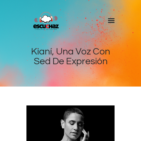
Inicio
Programas
Kianí, Una Voz Con
Sed De Expresión
DJ’s
Colaboradores
Noticias
+ Escuchaz
Contacto