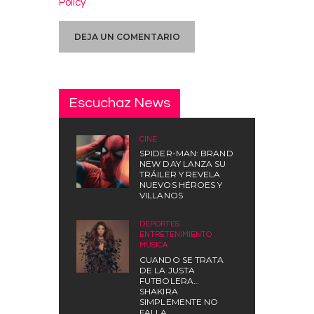
Policy
Escuchaz News
CINE
SPIDER-MAN: BRAND
NEW DAY LANZA SU
TRÁILER Y REVELA
NUEVOS HÉROES Y
VILLANOS
DEPORTES
,
ENTRETENIMIENTO
,
MÚSICA
CUANDO SE TRATA
DE LA JUSTA
FUTBOLERA…
SHAKIRA
SIMPLEMENTE NO
FALLA