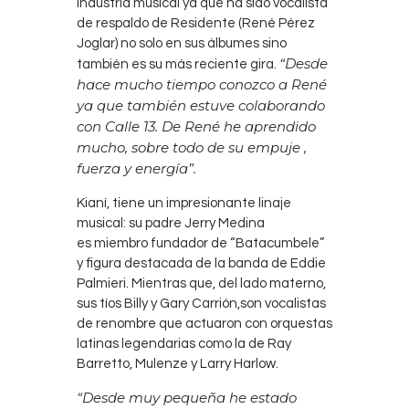
industria musical ya que ha sido vocalista
de respaldo de Residente (René Pérez
Joglar) no solo en sus álbumes sino
“Desde
también es su más reciente gira.
hace mucho tiempo conozco a René
ya que también estuve colaborando
con Calle 13. De René he aprendido
mucho, sobre todo de su empuje ,
fuerza y energía”.
Kianí, tiene un impresionante linaje
musical: su padre Jerry Medina
es miembro fundador de “Batacumbele”
y figura destacada de la banda de Eddie
Palmieri. Mientras que, del lado materno,
sus tíos Billy y Gary Carrión,son vocalistas
de renombre que actuaron con orquestas
latinas legendarias como la de Ray
Barretto, Mulenze y Larry Harlow.
“Desde muy pequeña he estado