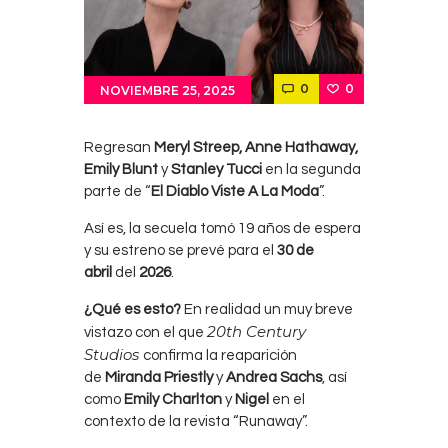
0
0
NOVIEMBRE 25, 2025
Regresan
Meryl Streep, Anne Hathaway,
Emily Blunt
y
Stanley Tucci
en la segunda
parte de “
El Diablo Viste A La Moda
”.
Así es, la secuela tomó 19 años de espera
y su estreno se prevé para el
30 de
abril
del
2026
.
¿Qué es esto?
En realidad un muy breve
20th Century
vistazo con el que
Studios
confirma la reaparición
de
Miranda Priestly
y
Andrea Sachs
, así
como
Emily Charlton
y
Nigel
en el
contexto de la revista “Runaway”.