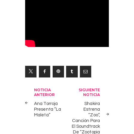
Navegación
NOTICIA
SIGUIENTE
ANTERIOR
NOTICIA
de
Ana Torroja
Shakira
entradas
Presenta “La
Estrena
Maleta”
“Zoo”,
Canción Para
El Soundtrack
De “Zootopia