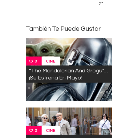
2”
También Te Puede Gustar
CINE
0
“The Mandalorian And Grogu”…
¡Se Estrena En Mayo!
CINE
0