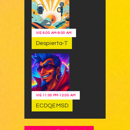
VIE
6:00 AM
-
9:00 AM
Despierta-T
VIE
11:00 PM
-
12:00 AM
ECDQEMSD