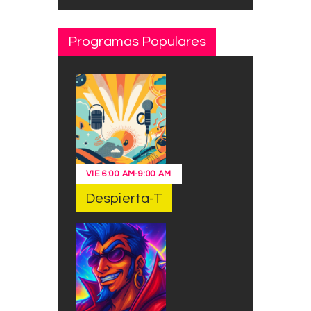
Programas Populares
VIE
6:00 AM
-
9:00 AM
Despierta-T