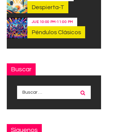
Despierta-T
JUE
10:00 PM
-
11:00 PM
Péndulos Clásicos
Buscar
Buscar:
Siguenos