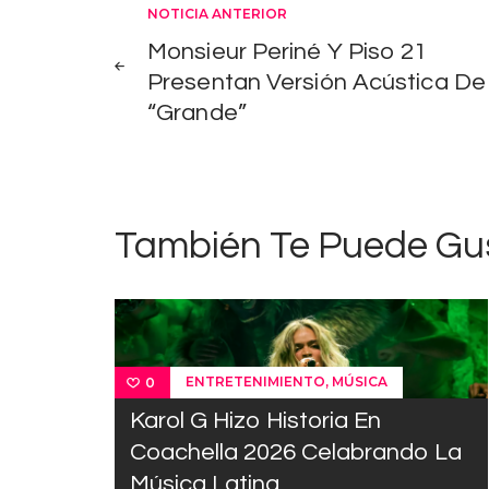
Navegación
NOTICIA ANTERIOR
Monsieur Periné Y Piso 21
de
Presentan Versión Acústica De
“Grande”
entradas
También Te Puede Gu
,
ENTRETENIMIENTO
MÚSICA
0
Karol G Hizo Historia En
Coachella 2026 Celabrando La
Música Latina