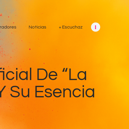
radores
Noticias
+ Escuchaz
icial De “La
Y Su Esencia