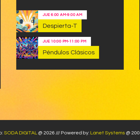
JUE
6:00 AM
-
9:00 AM
Despierta-T
JUE
10:00 PM
-
11:00 PM
Péndulos Clásicos
o:
SODA DIGITAL
@ 2026 /// Powered by:
Lanet Systems
@ 2004