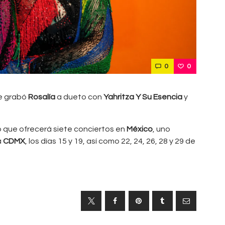
0
0
ue grabó
Rosalía
a dueto con
Yahritza Y Su Esencia
y
 que ofrecerá siete conciertos en
México
, uno
a
CDMX
, los días 15 y 19, así como 22, 24, 26, 28 y 29 de