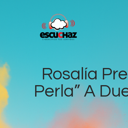
Rosalía Pre
Perla” A Du