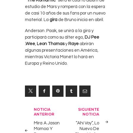
“
The Romantic
” será el cuarto álbum de
estudio de Mars y romperá con la espera
de casi 10 años de sus fans por un nuevo
material. La
gira
de Bruno inicia en abril.
Anderson .Paak, se unirá a la gira y
participará como su álter ego,
DJ Pee
.Wee
,
Leon Thomas
y
Raye
abrirán
algunas presentaciones en América,
mientras Victoria Monét lo hará en
Europa y Reino Unido.
Navegación
NOTICIA
SIGUIENTE
ANTERIOR
NOTICIA
de
Mira A Jason
“Ahí Voy”, Lo
entradas
Momoa Y
Nuevo De