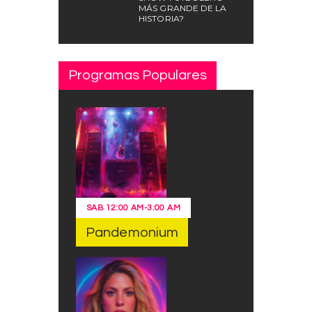
MÁS GRANDE DE LA
HISTORIA?
Programas Populares
SAB
12:00 AM
-
3:00 AM
Pandemonium