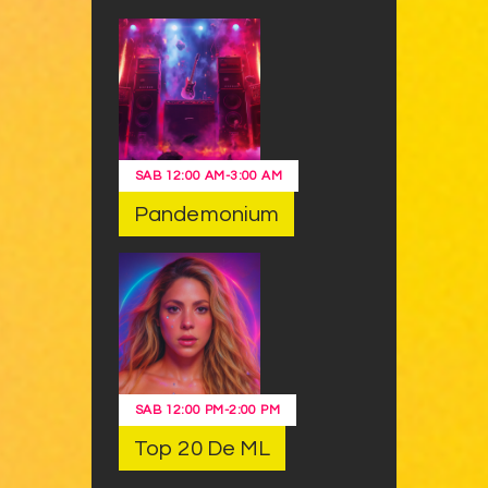
SAB
12:00 AM
-
3:00 AM
Pandemonium
SAB
12:00 PM
-
2:00 PM
Top 20 De ML