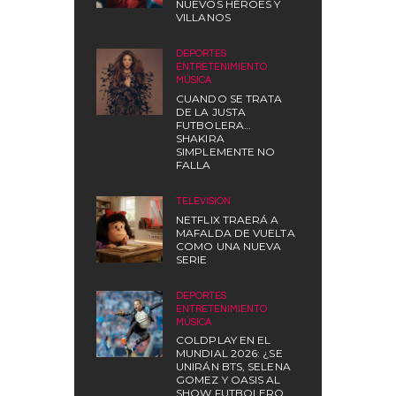
NUEVOS HÉROES Y
VILLANOS
DEPORTES
,
ENTRETENIMIENTO
,
MÚSICA
CUANDO SE TRATA
DE LA JUSTA
FUTBOLERA…
SHAKIRA
SIMPLEMENTE NO
FALLA
TELEVISIÓN
NETFLIX TRAERÁ A
MAFALDA DE VUELTA
COMO UNA NUEVA
SERIE
DEPORTES
,
ENTRETENIMIENTO
,
MÚSICA
COLDPLAY EN EL
MUNDIAL 2026: ¿SE
UNIRÁN BTS, SELENA
GOMEZ Y OASIS AL
SHOW FUTBOLERO