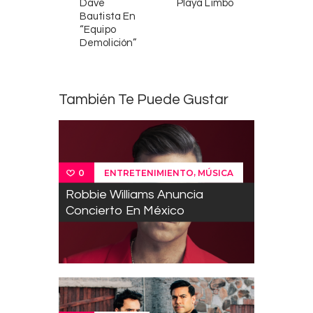
Dave
Playa Limbo
Bautista En
“Equipo
Demolición”
También Te Puede Gustar
,
ENTRETENIMIENTO
MÚSICA
0
Robbie Williams Anuncia
Concierto En México