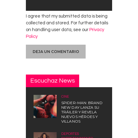
I agree that my submitted data is being
collected and stored. For further details
on handling user data, see our
Privacy
Policy
Escuchaz News
CINE
SPIDER-MAN: BRAND
NEW DAY LANZA SU
TRÁILER Y REVELA
NUEVOS HÉROES Y
VILLANOS
DEPORTES
,