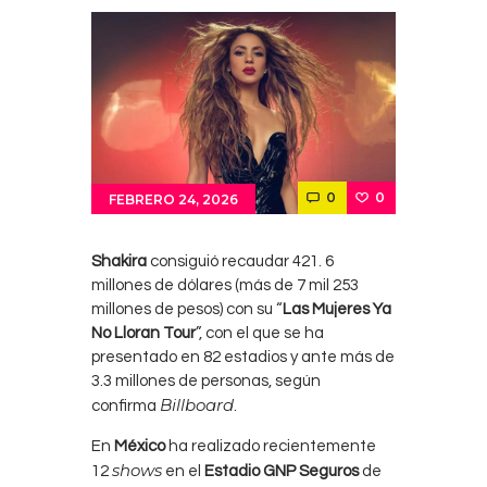
0
0
FEBRERO 24, 2026
Shakira
consiguió recaudar 421. 6
millones de dólares (más de 7 mil 253
millones de pesos) con su “
Las Mujeres Ya
No Lloran Tour
”, con el que se ha
presentado en 82 estadios y ante más de
3.3 millones de personas, según
Billboard
confirma
.
En
México
ha realizado recientemente
shows
12
en el
Estadio GNP Seguros
de