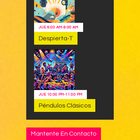
JUE
6:00 AM
-
9:00 AM
Despierta-T
JUE
10:00 PM
-
11:00 PM
Péndulos Clásicos
Mantente En Contacto