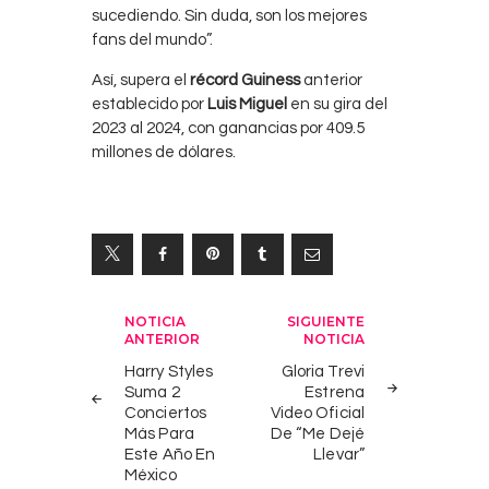
sucediendo. Sin duda, son los mejores
fans del mundo”.
Así, supera el
récord Guiness
anterior
establecido por
Luis Miguel
en su gira del
2023 al 2024, con ganancias por 409.5
millones de dólares.
Navegación
NOTICIA
SIGUIENTE
ANTERIOR
NOTICIA
de
Harry Styles
Gloria Trevi
entradas
Suma 2
Estrena
Conciertos
Video Oficial
Más Para
De “Me Dejé
Este Año En
Llevar”
México