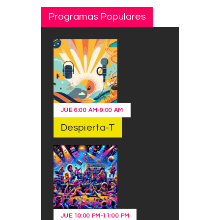
Programas Populares
JUE
6:00 AM
-
9:00 AM
Despierta-T
JUE
10:00 PM
-
11:00 PM