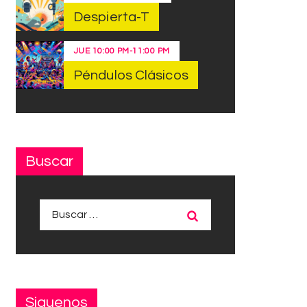
Despierta-T
JUE
10:00 PM
-
11:00 PM
Péndulos Clásicos
Buscar
Buscar:
Siguenos