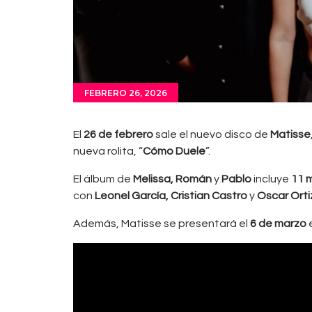
FEBRERO 26, 2026
El
26 de febrero
sale el nuevo disco de
Matisse
nueva rolita, “
Cómo Duele
”.
El álbum de
Melissa, Román
y
Pablo
incluye
11 
con
Leonel García, Cristian Castro
y
Oscar Orti
Además, Matisse se presentará el
6 de marzo