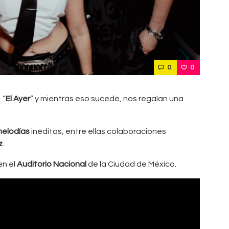
0
0
, “
El Ayer
” y mientras eso sucede, nos regalan una
melodías
inéditas, entre ellas colaboraciones
z
.
en el
Auditorio Nacional
de la Ciudad de México.