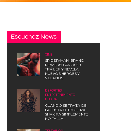
Escuchaz News
CINE
SPIDER-MAN: BRAND
NEW DAY LANZA SU
TRÁILER Y REVELA
NUEVOS HÉROES Y
VILLANOS
DEPORTES
,
ENTRETENIMIENTO
,
MÚSICA
CUANDO SE TRATA DE
LA JUSTA FUTBOLERA…
SHAKIRA SIMPLEMENTE
NO FALLA
TELEVISIÓN