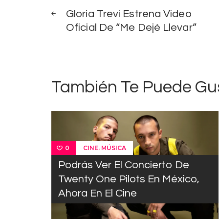
Navegación
Gloria Trevi Estrena Video
de
Oficial De “Me Dejé Llevar”
entradas
También Te Puede Gu
,
CINE
MÚSICA
0
Podrás Ver El Concierto De
Twenty One Pilots En México,
Ahora En El Cine