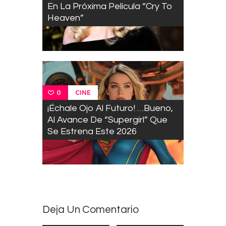
En La Próxima Película “Cry To
Heaven”
CINE
0
¡Échale Ojo Al Futuro! …Bueno,
Al Avance De “Supergirl” Que
Se Estrena Este 2026
Deja Un Comentario