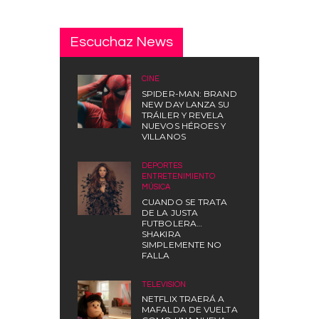
Escuchaz News
CINE
SPIDER-MAN: BRAND
NEW DAY LANZA SU
TRÁILER Y REVELA
NUEVOS HÉROES Y
VILLANOS
DEPORTES
,
ENTRETENIMIENTO
,
MÚSICA
CUANDO SE TRATA
DE LA JUSTA
FUTBOLERA…
SHAKIRA
SIMPLEMENTE NO
FALLA
TELEVISIÓN
NETFLIX TRAERÁ A
MAFALDA DE VUELTA