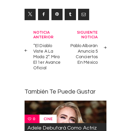
Navegación
NOTICIA
SIGUIENTE
ANTERIOR
NOTICIA
de
“El Diablo
Pablo Alborán
entradas
Viste A La
Anuncia 5
Moda 2”: Mira
Conciertos
El 1er Avance
En México
Oficial
También Te Puede Gustar
CINE
0
Adele Debutará Como Actriz