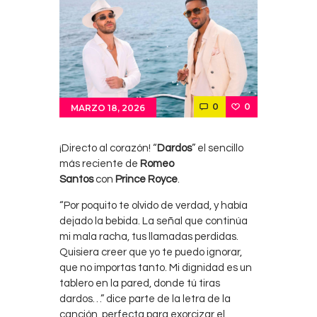
0
0
MARZO 18, 2026
¡Directo al corazón! “
Dardos
” el sencillo
más reciente de
Romeo
Santos
con
Prince Royce
.
“Por poquito te olvido de verdad, y había
dejado la bebida. La señal que continúa
mi mala racha, tus llamadas perdidas.
Quisiera creer que yo te puedo ignorar,
que no importas tanto. Mi dignidad es un
tablero en la pared, donde tú tiras
dardos…” dice parte de la letra de la
canción, perfecta para exorcizar el