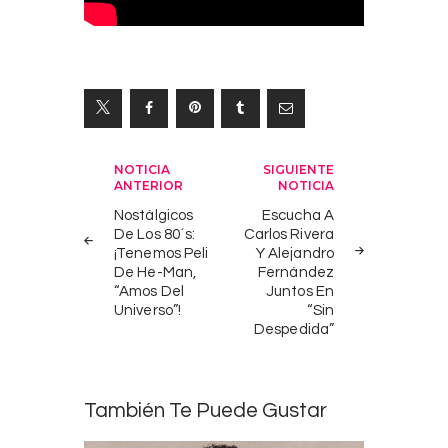
Navegación
NOTICIA
SIGUIENTE
ANTERIOR
NOTICIA
de
Nostálgicos
Escucha A
entradas
De Los 80´s:
Carlos Rivera
¡Tenemos Peli
Y Alejandro
De He-Man,
Fernández
“Amos Del
Juntos En
Universo”!
“Sin
Despedida”
También Te Puede Gustar