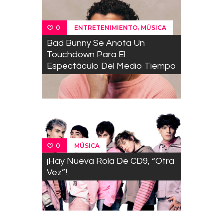
,
ENTRETENIMIENTO
MÚSICA
0
Bad Bunny Se Anota Un
Touchdown Para El
Espectáculo Del Medio Tiempo
MÚSICA
0
¡Hay Nueva Rola De CD9, “Otra
Vez”!