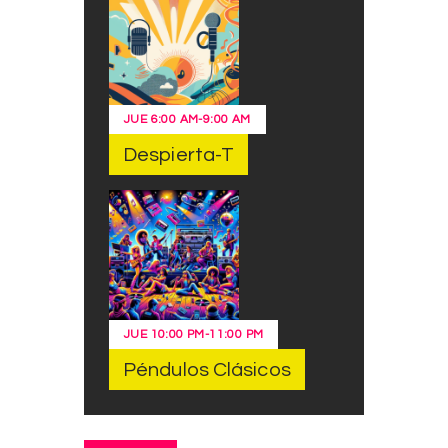
JUE
6:00 AM
-
9:00 AM
Despierta-T
JUE
10:00 PM
-
11:00 PM
Péndulos Clásicos