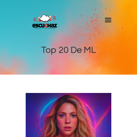
Inicio
Programas
Top 20 De ML
DJ’s
Colaboradores
Noticias
+ Escuchaz
Contacto