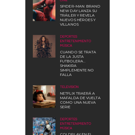
CINE
SPIDER-MAN: BRAND
NEW DAY LANZA SU
TRÁILER Y REVELA
NUEVOS HÉROES Y
VILLANOS
DEPORTES
,
ENTRETENIMIENTO
,
MÚSICA
CUANDO SE TRATA
DE LA JUSTA
FUTBOLERA…
SHAKIRA
SIMPLEMENTE NO
FALLA
TELEVISIÓN
NETFLIX TRAERÁ A
MAFALDA DE VUELTA
COMO UNA NUEVA
SERIE
DEPORTES
,
ENTRETENIMIENTO
,
MÚSICA
COLDPLAY EN EL