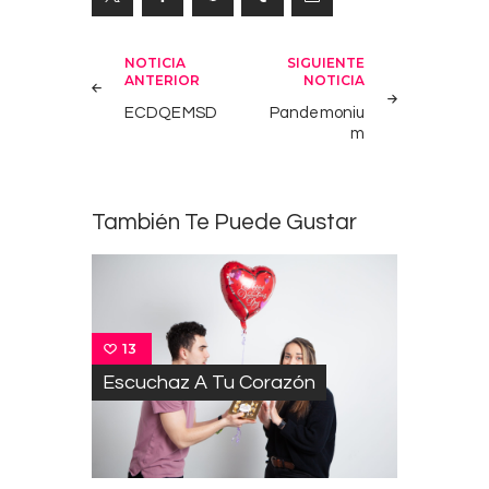
Navegación
NOTICIA
SIGUIENTE
ANTERIOR
NOTICIA
de
ECDQEMSD
Pandemoniu
entradas
m
También Te Puede Gustar
13
Escuchaz A Tu Corazón