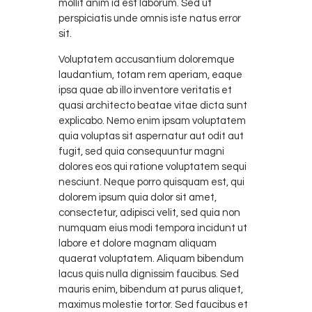
mollit anim id est laborum. Sed ut
perspiciatis unde omnis iste natus error
sit.
Voluptatem accusantium doloremque
laudantium, totam rem aperiam, eaque
ipsa quae ab illo inventore veritatis et
quasi architecto beatae vitae dicta sunt
explicabo. Nemo enim ipsam voluptatem
quia voluptas sit aspernatur aut odit aut
fugit, sed quia consequuntur magni
dolores eos qui ratione voluptatem sequi
nesciunt. Neque porro quisquam est, qui
dolorem ipsum quia dolor sit amet,
consectetur, adipisci velit, sed quia non
numquam eius modi tempora incidunt ut
labore et dolore magnam aliquam
quaerat voluptatem. Aliquam bibendum
lacus quis nulla dignissim faucibus. Sed
mauris enim, bibendum at purus aliquet,
maximus molestie tortor. Sed faucibus et