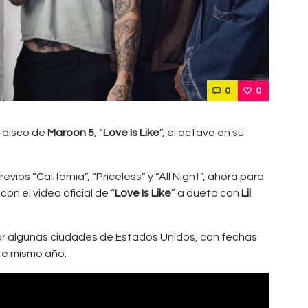
0
0
o disco de
Maroon 5
, “
Love Is Like
”, el octavo en su
revios “California”, “Priceless” y “All Night”, ahora para
n el video oficial de “
Love Is Like
” a dueto con
Lil
por algunas ciudades de Estados Unidos, con fechas
te mismo año.