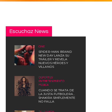
Escuchaz News
CINE
SPIDER-MAN: BRAND
NEW DAY LANZA SU
TRÁILER Y REVELA
NUEVOS HÉROES Y
VILLANOS
DEPORTES
,
ENTRETENIMIENTO
,
MÚSICA
CUANDO SE TRATA DE
LA JUSTA FUTBOLERA…
SHAKIRA SIMPLEMENTE
NO FALLA
TELEVISIÓN