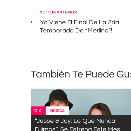
Navegación
NOTICIA ANTERIOR
¡Ya Viene El Final De La 2da
de
Temporada De “Merlina”!
entradas
También Te Puede Gu
MÚSICA
0
“Jesse & Joy: Lo Que Nunca
Dijimos”, Se Estrena Este Mes