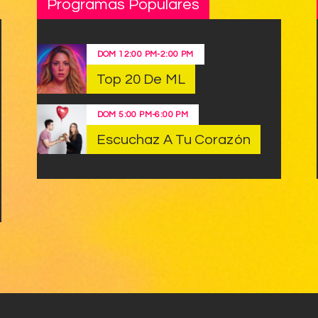
Programas Populares
DOM
12:00 PM
-
2:00 PM
Top 20 De ML
DOM
5:00 PM
-
6:00 PM
Escuchaz A Tu Corazón