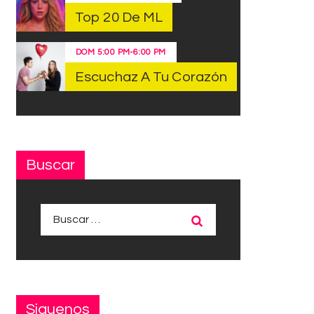
Top 20 De ML
DOM
5:00 PM
-
6:00 PM
Escuchaz A Tu Corazón
Buscar
Buscar:
Siguenos