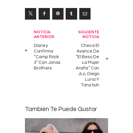
Navegación
NOTICIA
SIGUIENTE
ANTERIOR
NOTICIA
de
Disney
Checa El
entradas
Confirma
Avance De
“Camp Rock
“El Beso De
3” Con Jonas
La Mujer
Brothers
Araña” Con
JLo, Diego
Luna Y
Tonatiuh
También Te Puede Gustar