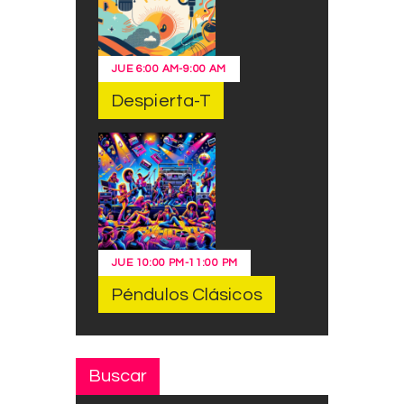
JUE
6:00 AM
-
9:00 AM
Despierta-T
JUE
10:00 PM
-
11:00 PM
Péndulos Clásicos
Buscar