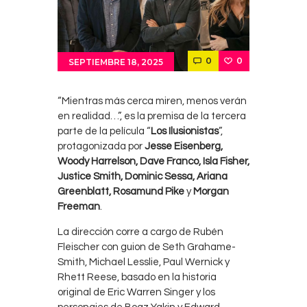
0
0
SEPTIEMBRE 18, 2025
“Mientras más cerca miren, menos verán
en realidad…”, es la premisa de la tercera
parte de la película “
Los Ilusionistas
”,
protagonizada por
Jesse Eisenberg,
Woody Harrelson, Dave Franco, Isla Fisher,
Justice Smith, Dominic Sessa, Ariana
Greenblatt, Rosamund Pike
y
Morgan
Freeman
.
La dirección corre a cargo de Rubén
Fleischer con guion de Seth Grahame-
Smith, Michael Lesslie, Paul Wernick y
Rhett Reese, basado en la historia
original de Eric Warren Singer y los