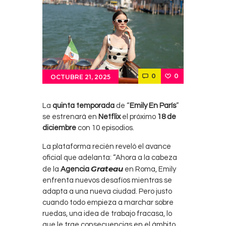
0
0
OCTUBRE 21, 2025
La
quinta temporada
de “
Emily En París
”
se estrenará en
Netflix
el próximo
18 de
diciembre
con 10 episodios.
La plataforma recién reveló el avance
oficial que adelanta: “Ahora a la cabeza
Grateau
de la
Agencia
en Roma, Emily
enfrenta nuevos desafíos mientras se
adapta a una nueva ciudad. Pero justo
cuando todo empieza a marchar sobre
ruedas, una idea de trabajo fracasa, lo
que le trae consecuencias en el ámbito