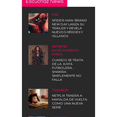
Escuchaz News
CINE
SPIDER-MAN: BRAND
NEW DAY LANZA SU
TRÁILER Y REVELA
NUEVOS HÉROES Y
VILLANOS
DEPORTES
,
ENTRETENIMIENTO
,
MÚSICA
CUANDO SE TRATA
DE LA JUSTA
FUTBOLERA…
SHAKIRA
SIMPLEMENTE NO
FALLA
TELEVISIÓN
NETFLIX TRAERÁ A
MAFALDA DE VUELTA
COMO UNA NUEVA
SERIE