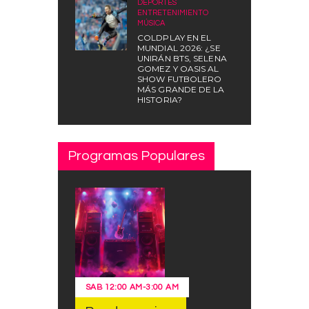
DEPORTES
,
ENTRETENIMIENTO
,
MÚSICA
COLDPLAY EN EL
MUNDIAL 2026: ¿SE
UNIRÁN BTS, SELENA
GOMEZ Y OASIS AL
SHOW FUTBOLERO
MÁS GRANDE DE LA
HISTORIA?
Programas Populares
SAB
12:00 AM
-
3:00 AM