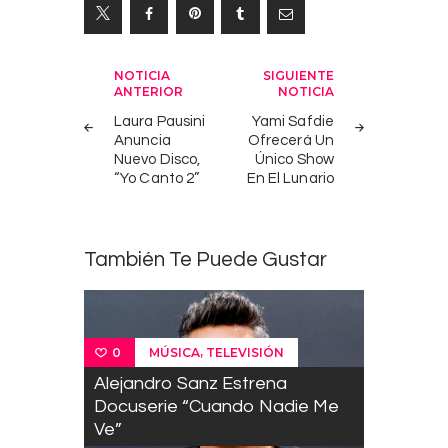
Navegación
NOTICIA
SIGUIENTE
ANTERIOR
NOTICIA
de
Laura Pausini
Yami Safdie
entradas
Anuncia
Ofrecerá Un
Nuevo Disco,
Único Show
“Yo Canto 2”
En El Lunario
También Te Puede Gustar
,
MÚSICA
TELEVISIÓN
0
Alejandro Sanz Estrena
Docuserie “Cuando Nadie Me
Ve”