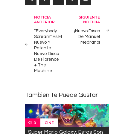
Navegación
NOTICIA
SIGUIENTE
ANTERIOR
NOTICIA
de
“Everybody
¡Nuevo Disco
entradas
Scream” Es El
De Manuel
Nuevo Y
Medrano!
Potente
Nuevo Disco
De Florence
+ The
Machine
También Te Puede Gustar
CINE
0
Super Mario Galaxy: Estos Son