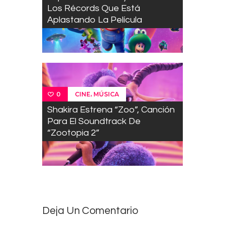
Los Récords Que Está
Aplastando La Película
,
CINE
MÚSICA
0
Shakira Estrena “Zoo”, Canción
Para El Soundtrack De
“Zootopia 2”
Deja Un Comentario