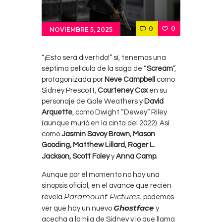
0
0
NOVIEMBRE 5, 2025
“¡Esto será divertido!” sí, tenemos una
séptima película de la saga de “
Scream
”,
protagonizada por
Neve Campbell
como
Sidney Prescott,
Courteney Cox
en su
personaje de Gale Weathers y
David
Arquette
, como Dwight “Dewey” Riley
(aunque murió en la cinta del 2022). Así
como
Jasmin Savoy Brown, Mason
Gooding, Matthew Lillard, Roger L.
.
Jackson, Scott Foley
y
Anna Camp
Aunque por el momento no hay una
sinopsis oficial, en el avance que recién
Paramount Pictures,
revela
podemos
Ghostface
ver que hay un nuevo
y
acecha a la hija de Sidney y lo que llama