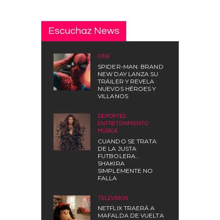
Escuchaz News
CINE
SPIDER-MAN: BRAND
NEW DAY LANZA SU
TRÁILER Y REVELA
NUEVOS HÉROES Y
VILLANOS
DEPORTES
,
ENTRETENIMIENTO
,
MÚSICA
CUANDO SE TRATA
DE LA JUSTA
FUTBOLERA…
SHAKIRA
SIMPLEMENTE NO
FALLA
TELEVISIÓN
NETFLIX TRAERÁ A
MAFALDA DE VUELTA