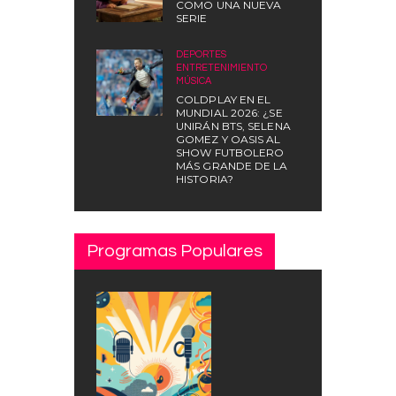
COMO UNA NUEVA
SERIE
DEPORTES
,
ENTRETENIMIENTO
,
MÚSICA
COLDPLAY EN EL
MUNDIAL 2026: ¿SE
UNIRÁN BTS, SELENA
GOMEZ Y OASIS AL
SHOW FUTBOLERO
MÁS GRANDE DE LA
HISTORIA?
Programas Populares