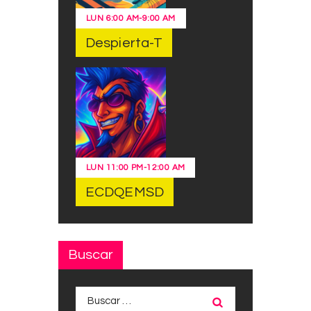
LUN
6:00 AM
-
9:00 AM
Despierta-T
LUN
11:00 PM
-
12:00 AM
ECDQEMSD
Buscar
Buscar: