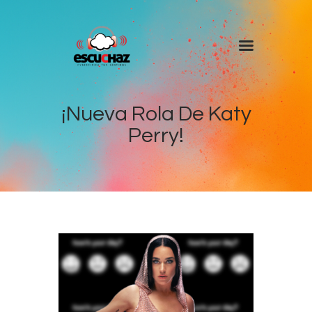
Inicio
Programas
¡Nueva Rola De Katy
Perry!
DJ’s
Colaboradores
Noticias
+ Escuchaz
Contacto