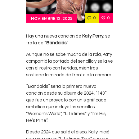
0
0
NOVIEMBRE 12, 2025
Hay una nueva canción de
Katy Perry
, se
trata de “
Bandaids
.”
Aunque no se sabe mucho de la rola, Katy
compartió la portada del sencillo y se la ve
con el rostro con heridas, mientras
sostiene la mirada de frente a la cámara.
“Bandaids” sería la primera nueva
canción desde su álbum de 2024, “143”
que fue un proyecto con un significado
simbólico que incluye los sencillos
“Woman’s World”, “Lifetimes” y “I’m His,
He’s Mine”.
Desde 2024 que salió el disco, Katy inició
una gira con su “Lifetimes Tour” que por