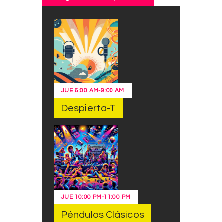
JUE
6:00 AM
-
9:00 AM
Despierta-T
JUE
10:00 PM
-
11:00 PM
Péndulos Clásicos