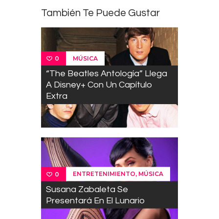
También Te Puede Gustar
MÚSICA
0
“The Beatles Antología” Llega
A Disney+ Con Un Capítulo
Extra
,
ENTRETENIMIENTO
MÚSICA
0
Susana Zabaleta Se
Presentará En El Lunario