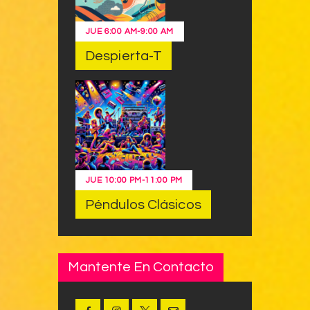
JUE
6:00 AM
-
9:00 AM
Despierta-T
JUE
10:00 PM
-
11:00 PM
Péndulos Clásicos
Mantente En Contacto