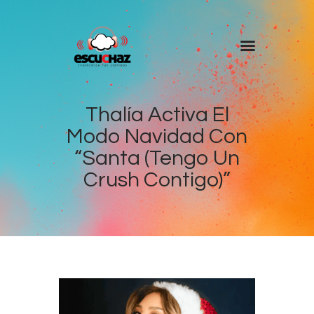
Inicio
Programas
Thalía Activa El
Modo Navidad Con
DJ’s
“Santa (Tengo Un
Colaboradores
Crush Contigo)”
Noticias
+ Escuchaz
Contacto