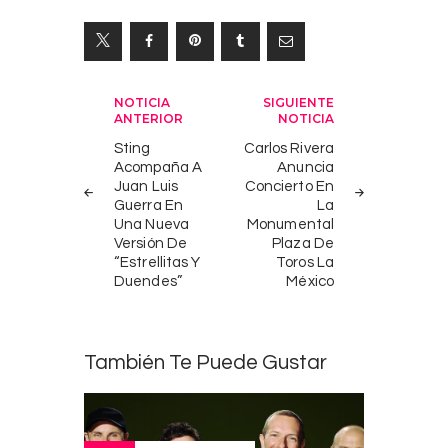
Navegación
NOTICIA
SIGUIENTE
ANTERIOR
NOTICIA
de
Sting
Carlos Rivera
entradas
Acompaña A
Anuncia
Juan Luis
Concierto En
Guerra En
La
Una Nueva
Monumental
Versión De
Plaza De
“Estrellitas Y
Toros La
Duendes”
México
También Te Puede Gustar