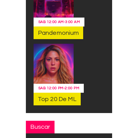
SAB
12:00 AM
-
3:00 AM
Pandemonium
SAB
12:00 PM
-
2:00 PM
Top 20 De ML
Buscar