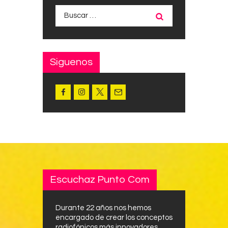
Buscar:
Siguenos
Escuchaz Punto Com
Durante 22 años nos hemos
encargado de crear los conceptos
radiofónicos más innovadores