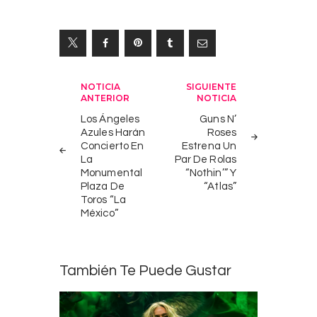
Navegación
NOTICIA
SIGUIENTE
ANTERIOR
NOTICIA
de
Los Ángeles
Guns N’
entradas
Azules Harán
Roses
Concierto En
Estrena Un
La
Par De Rolas
Monumental
“Nothin’” Y
Plaza De
“Atlas”
Toros “La
México”
También Te Puede Gustar