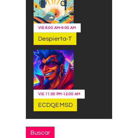
VIE
6:00 AM
-
9:00 AM
Despierta-T
VIE
11:00 PM
-
12:00 AM
ECDQEMSD
Buscar