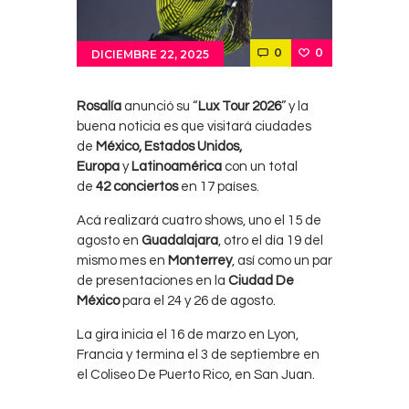
0
0
DICIEMBRE 22, 2025
Rosalía
anunció su “
Lux Tour 2026
” y la
buena noticia es que visitará ciudades
de
México, Estados Unidos,
Europa
y
Latinoamérica
con un total
de
42 conciertos
en 17 países.
Acá realizará cuatro shows, uno el 15 de
agosto en
Guadalajara
, otro el día 19 del
mismo mes en
Monterrey
, así como un par
de presentaciones en la
Ciudad De
México
para el 24 y 26 de agosto.
La gira inicia el 16 de marzo en Lyon,
Francia y termina el 3 de septiembre en
el Coliseo De Puerto Rico, en San Juan.