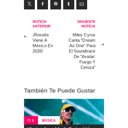
Navegación
NOTICIA
SIGUIENTE
ANTERIOR
NOTICIA
de
¡Rosalía
Miley Cyrus
entradas
Viene A
Canta “Dream
México En
As One” Para
2026!
El Soundtrack
De “Avatar:
Fuego Y
Ceniza”
También Te Puede Gustar
MÚSICA
0