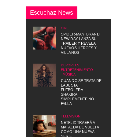
Escuchaz News
CINE
SPIDER-MAN: BRAND
NEW DAY LANZA SU
TRÁILER Y REVELA
NUEVOS HÉROES Y
VILLANOS
DEPORTES
,
ENTRETENIMIENTO
,
MÚSICA
CUANDO SE TRATA DE
LA JUSTA
FUTBOLERA…
SHAKIRA
SIMPLEMENTE NO
FALLA
TELEVISIÓN
NETFLIX TRAERÁ A
MAFALDA DE VUELTA
COMO UNA NUEVA
SERIE