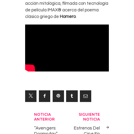
acción mitológica, filmada con tecnología
de película IMAX® acerca del poema
clásico griego de
Homero
.
Navegación
NOTICIA
SIGUIENTE
ANTERIOR
NOTICIA
de
“Avengers:
Estrenos Del
entradas
Doomsday”,
Cine En