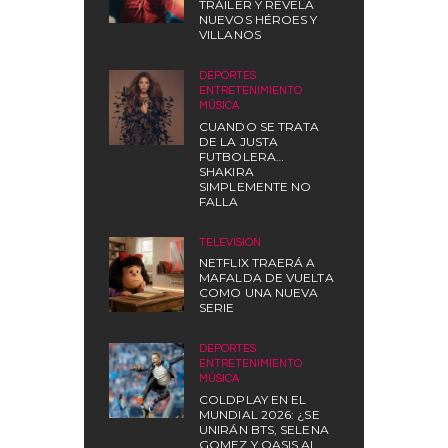
TRÁILER Y REVELA
NUEVOS HÉROES Y
VILLANOS
DEPORTES
,
ENTRETENIMIENTO
,
MÚSICA
CUANDO SE TRATA
DE LA JUSTA
FUTBOLERA…
SHAKIRA
SIMPLEMENTE NO
FALLA
TELEVISIÓN
NETFLIX TRAERÁ A
MAFALDA DE VUELTA
COMO UNA NUEVA
SERIE
DEPORTES
,
ENTRETENIMIENTO
,
MÚSICA
COLDPLAY EN EL
MUNDIAL 2026: ¿SE
UNIRÁN BTS, SELENA
GOMEZ Y OASIS AL