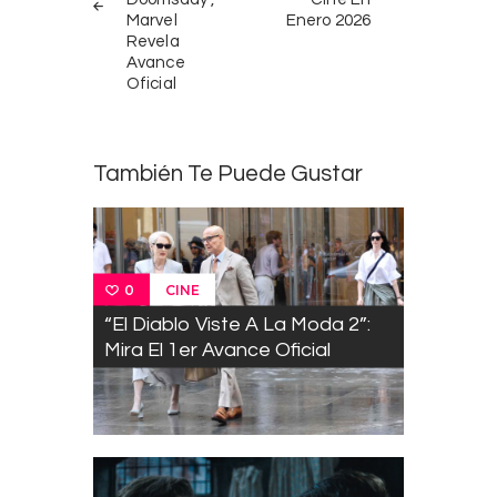
Marvel
Enero 2026
Revela
Avance
Oficial
También Te Puede Gustar
CINE
0
“El Diablo Viste A La Moda 2”:
Mira El 1er Avance Oficial