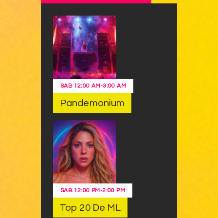
SAB
12:00 AM
-
3:00 AM
Pandemonium
SAB
12:00 PM
-
2:00 PM
Top 20 De ML