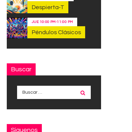
Despierta-T
JUE
10:00 PM
-
11:00 PM
Péndulos Clásicos
Buscar
Buscar:
Siguenos