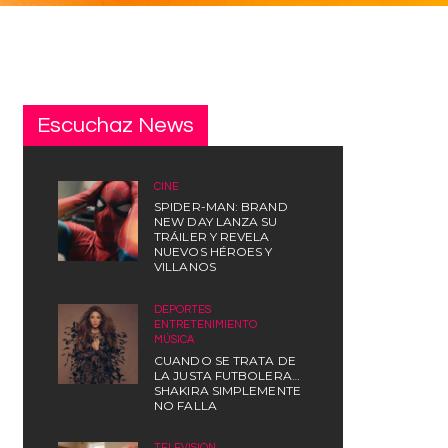
Escuchaz News
CINE
SPIDER-MAN: BRAND
NEW DAY LANZA SU
TRÁILER Y REVELA
NUEVOS HÉROES Y
VILLANOS
DEPORTES
,
ENTRETENIMIENTO
,
MÚSICA
CUANDO SE TRATA DE
LA JUSTA FUTBOLERA…
SHAKIRA SIMPLEMENTE
NO FALLA
TELEVISIÓN