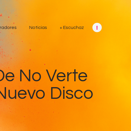
radores
Noticias
+ Escuchaz
De No Verte
Nuevo Disco