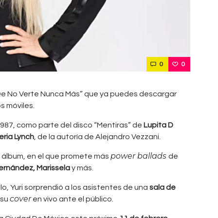
0
0
De No Verte Nunca Más” que ya puedes descargar
s móviles.
987, como parte del disco “Mentiras” de
Lupita D
eria Lynch
, de la autoría de Alejandro Vezzani.
power ballads
vo álbum, en el que promete más
de
Hernández, Marissela
y más.
o, Yuri sorprendió a los asistentes de una
sala de
cover
 su
en vivo ante el público.