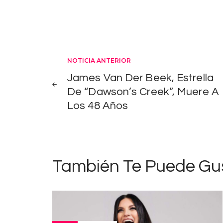
Navegación
NOTICIA ANTERIOR
James Van Der Beek, Estrella
de
De “Dawson’s Creek”, Muere A
Los 48 Años
entradas
También Te Puede Gu