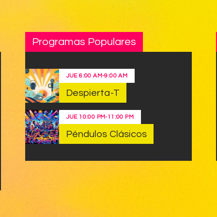
Programas Populares
JUE
6:00 AM
-
9:00 AM
Despierta-T
JUE
10:00 PM
-
11:00 PM
Péndulos Clásicos