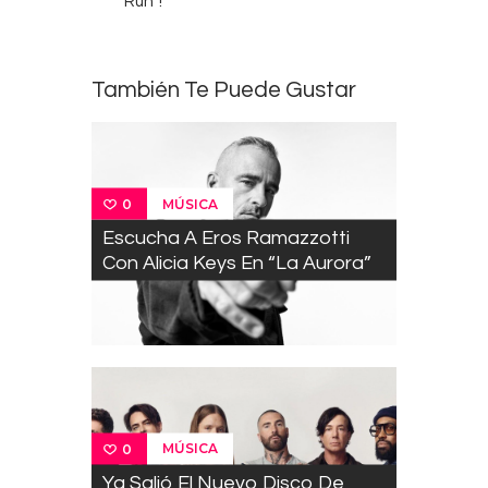
Run”!
También Te Puede Gustar
MÚSICA
0
Escucha A Eros Ramazzotti
Con Alicia Keys En “La Aurora”
MÚSICA
0
Ya Salió El Nuevo Disco De