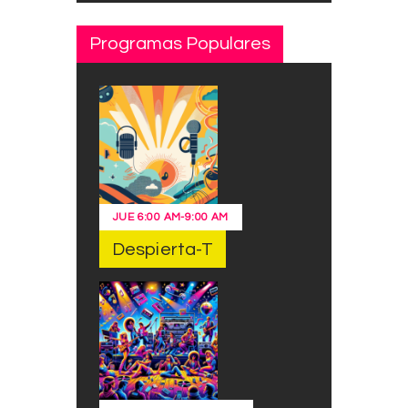
Programas Populares
JUE
6:00 AM
-
9:00 AM
Despierta-T