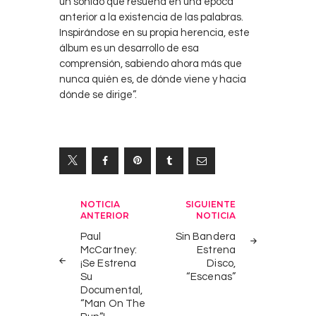
un sonido que resuena en una época
anterior a la existencia de las palabras.
Inspirándose en su propia herencia, este
álbum es un desarrollo de esa
comprensión, sabiendo ahora más que
nunca quién es, de dónde viene y hacia
dónde se dirige”.
Navegación
NOTICIA
SIGUIENTE
ANTERIOR
NOTICIA
de
Paul
Sin Bandera
entradas
McCartney:
Estrena
¡Se Estrena
Disco,
Su
“Escenas”
Documental,
“Man On The