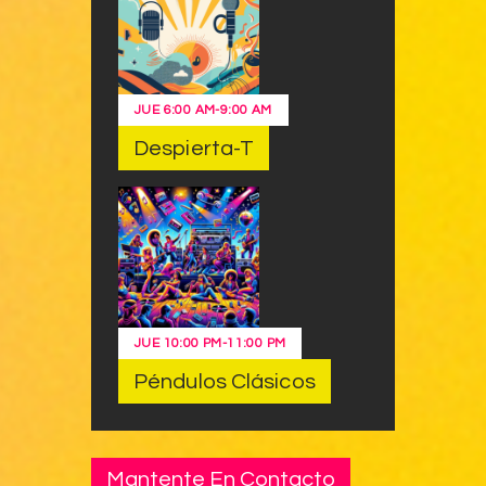
JUE
6:00 AM
-
9:00 AM
Despierta-T
JUE
10:00 PM
-
11:00 PM
Péndulos Clásicos
Mantente En Contacto