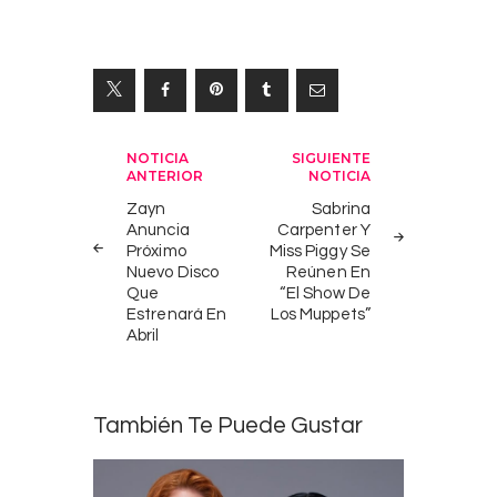
Navegación
NOTICIA
SIGUIENTE
ANTERIOR
NOTICIA
de
Zayn
Sabrina
entradas
Anuncia
Carpenter Y
Próximo
Miss Piggy Se
Nuevo Disco
Reúnen En
Que
“El Show De
Estrenará En
Los Muppets”
Abril
También Te Puede Gustar