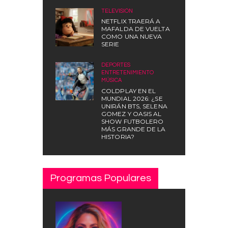
TELEVISIÓN
NETFLIX TRAERÁ A
MAFALDA DE VUELTA
COMO UNA NUEVA
SERIE
DEPORTES
,
ENTRETENIMIENTO
,
MÚSICA
COLDPLAY EN EL
MUNDIAL 2026: ¿SE
UNIRÁN BTS, SELENA
GOMEZ Y OASIS AL
SHOW FUTBOLERO
MÁS GRANDE DE LA
HISTORIA?
Programas Populares