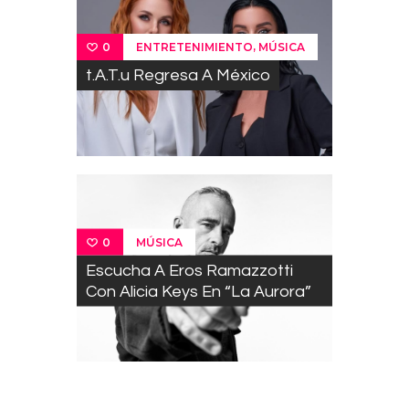
,
ENTRETENIMIENTO
MÚSICA
0
t.A.T.u Regresa A México
MÚSICA
0
Escucha A Eros Ramazzotti
Con Alicia Keys En “La Aurora”