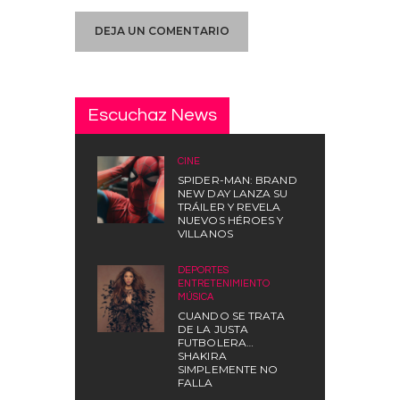
Escuchaz News
CINE
SPIDER-MAN: BRAND
NEW DAY LANZA SU
TRÁILER Y REVELA
NUEVOS HÉROES Y
VILLANOS
DEPORTES
,
ENTRETENIMIENTO
,
MÚSICA
CUANDO SE TRATA
DE LA JUSTA
FUTBOLERA…
SHAKIRA
SIMPLEMENTE NO
FALLA