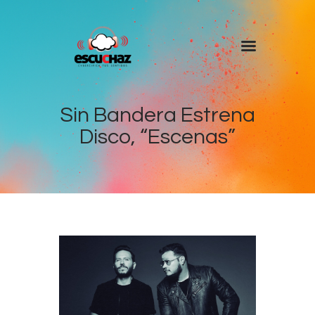
Inicio
Programas
Sin Bandera Estrena
Disco, “Escenas”
DJ’s
Colaboradores
Noticias
+ Escuchaz
Contacto