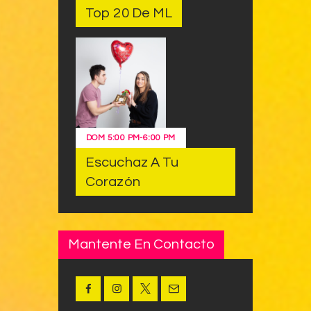
Top 20 De ML
DOM
5:00 PM
-
6:00 PM
Escuchaz A Tu
Corazón
Mantente En Contacto