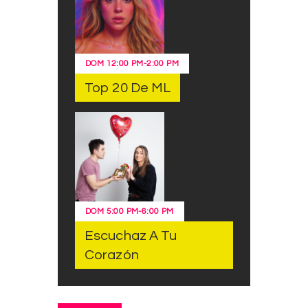
DOM
12:00 PM
-
2:00 PM
Top 20 De ML
DOM
5:00 PM
-
6:00 PM
Escuchaz A Tu
Corazón