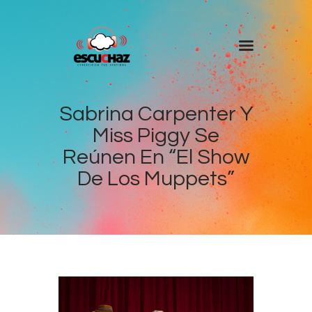
Inicio
Programas
Sabrina Carpenter Y
Miss Piggy Se
DJ’s
Reúnen En “El Show
Colaboradores
De Los Muppets”
Noticias
+ Escuchaz
Contacto