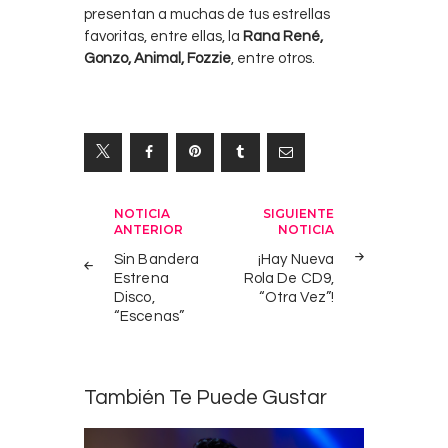
presentan a muchas de tus estrellas
favoritas, entre ellas, la
Rana René,
Gonzo, Animal, Fozzie
, entre otros.
Navegación
NOTICIA
SIGUIENTE
ANTERIOR
NOTICIA
de
Sin Bandera
¡Hay Nueva
entradas
Estrena
Rola De CD9,
Disco,
“Otra Vez”!
“Escenas”
También Te Puede Gustar