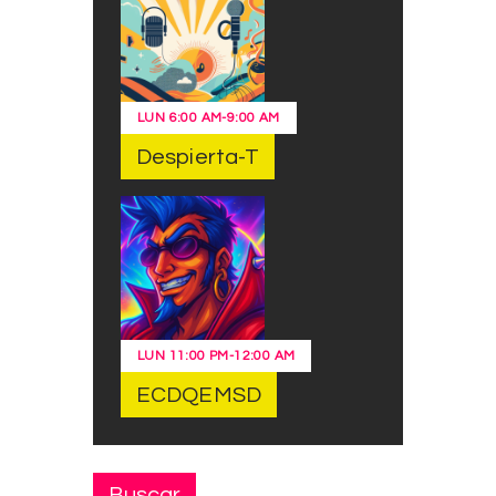
LUN
6:00 AM
-
9:00 AM
Despierta-T
LUN
11:00 PM
-
12:00 AM
ECDQEMSD
Buscar