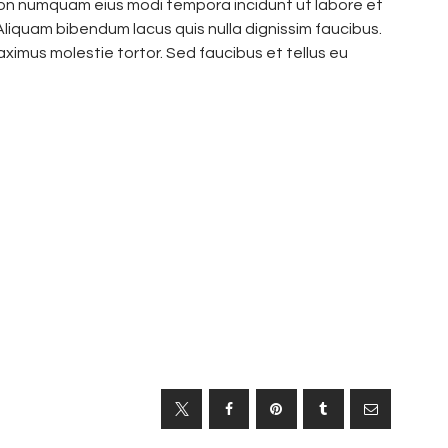
a non numquam eius modi tempora incidunt ut labore et
iquam bibendum lacus quis nulla dignissim faucibus.
ximus molestie tortor. Sed faucibus et tellus eu