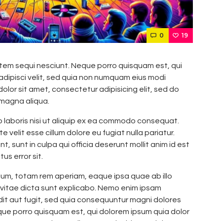
0
19
tem sequi nesciunt. Neque porro quisquam est, qui
adipisci velit, sed quia non numquam eius modi
lor sit amet, consectetur adipisicing elit, sed do
 magna aliqua.
o laboris nisi ut aliquip ex ea commodo consequat.
e velit esse cillum dolore eu fugiat nulla pariatur.
 sunt in culpa qui officia deserunt mollit anim id est
us error sit.
m, totam rem aperiam, eaque ipsa quae ab illo
 vitae dicta sunt explicabo. Nemo enim ipsam
dit aut fugit, sed quia consequuntur magni dolores
que porro quisquam est, qui dolorem ipsum quia dolor