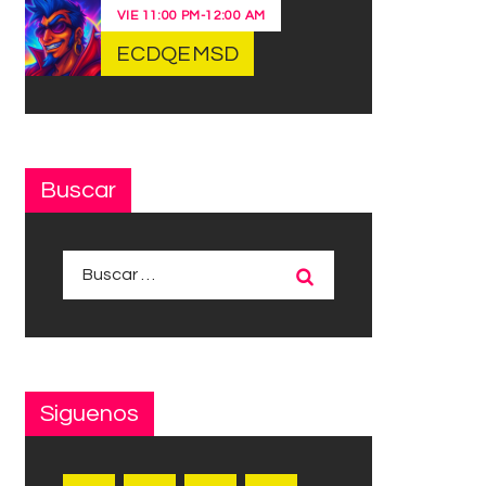
VIE
11:00 PM
-
12:00 AM
ECDQEMSD
Buscar
Buscar:
Siguenos