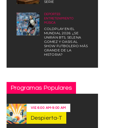
SERIE
DEPORTES
,
ENTRETENIMIENTO
,
MÚSICA
COLDPLAY EN EL
MUNDIAL 2026: ¿SE
UNIRÁN BTS, SELENA
GOMEZ Y OASIS AL
SHOW FUTBOLERO MÁS
GRANDE DE LA
HISTORIA?
Programas Populares
VIE
6:00 AM
-
9:00 AM
Despierta-T