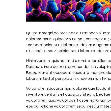
Quuntur magni dolores eos qui ratione volupta
dolorem ipsum quiaolor sit amet, consectetur, 
tempora incidunt ut labore et dolore magnam do
eiusmod tempor incididunt ut labore et dolore
Minim veniam, quis nostrud exercitation ullamc
Duis aute irure dolor in reprehenderit in voluptat
Excepteur sint occaecat cupidatat non proident,
laborum. Sed ut perspiciatis unde omnis iste nat
Voluptatem accusantium doloremque laudantiu
inventore veritatis et quasi architecto beatae
voluptatem quia voluptas sit aspernatur aut o
eos qui ratione voluptatem sequi nesciunt. Ne