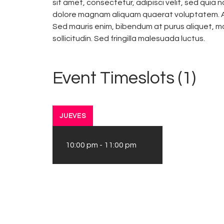
sit amet, consectetur, adipisci velit, sed qui
dolore magnam aliquam quaerat voluptatem. Al
Sed mauris enim, bibendum at purus aliquet, ma
sollicitudin. Sed fringilla malesuada luctus.
Event Timeslots (1)
JUEVES
10:00 pm
-
11:00 pm