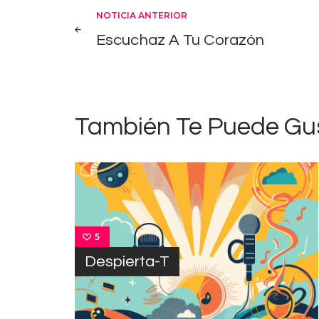
Navegación
NOTICIA ANTERIOR
Escuchaz A Tu Corazón
de
entradas
También Te Puede Gu
5
Despierta-T