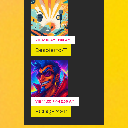
VIE
6:00 AM
-
9:00 AM
Despierta-T
VIE
11:00 PM
-
12:00 AM
ECDQEMSD