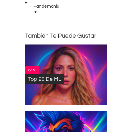
de
Pandemoniu
entradas
m
También Te Puede Gustar
5
Top 20 De ML