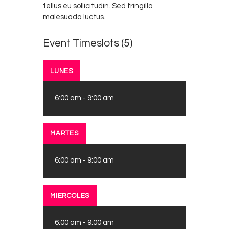
tellus eu sollicitudin. Sed fringilla
malesuada luctus.
Event Timeslots (5)
LUNES
6:00 am
-
9:00 am
MARTES
6:00 am
-
9:00 am
MIERCOLES
6:00 am
-
9:00 am