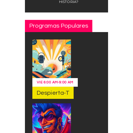
HISTORIA?
Programas Populares
VIE
6:00 AM
-
9:00 AM
Despierta-T