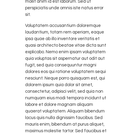
mollit anim id est laborum. Sed ut
perspiciatis unde omnis iste natus error
sit.
Voluptatem accusantium doloremque
laudantium, totam rem aperiam, eaque
ipsa quae ab illo inventore veritatis et
quasi architecto beatae vitae dicta sunt
explicabo. Nemo enim ipsam voluptatem
quia voluptas sit aspernatur aut odit aut
fugit, sed quia consequuntur magni
dolores eos qui ratione voluptatem sequi
nesciunt. Neque porro quisquam est, qui
dolorem ipsum quia dolor sit amet,
consectetur, adipisci velit, sed quia non
numquam eius modi tempora incidunt ut
labore et dolore magnam aliquam
quaerat voluptatem. Aliquam bibendum
lacus quis nulla dignissim faucibus. Sed
mauris enim, bibendum at purus aliquet,
maximus molestie tortor. Sed faucibus et