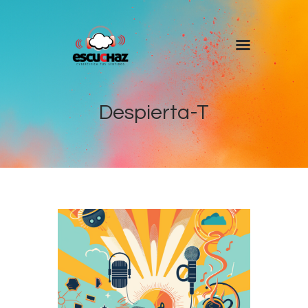
Inicio
Programas
Despierta-T
DJ’s
Colaboradores
Noticias
+ Escuchaz
Contacto