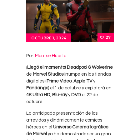
27
OCTUBRE 1, 2024
Por:
Montse Huerta
¡
Llegó el momento
!
Deadpool & Wolverine
de
Marvel Studios
irrumpe en las tiendas
digitales (
Prime Video
,
Apple TV
y
Fandango
) el 1 de octubre y explotará en
4K Ultra HD
,
Blu-ray
y
DVD
el 22 de
octubre.
La anticipada presentación de los
atrevidos y dinámicamente cómicos
héroes en el
Universo Cinematográfico
de Marvel
ya ha demostrado ser un gran