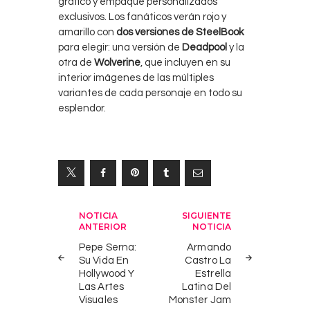
gráfico y empaque personalizados
exclusivos. Los fanáticos verán rojo y
amarillo con
dos versiones de SteelBook
para elegir: una versión de
Deadpool
y la
otra de
Wolverine
, que incluyen en su
interior imágenes de las múltiples
variantes de cada personaje en todo su
esplendor.
Navegación
NOTICIA
SIGUIENTE
ANTERIOR
NOTICIA
de
Pepe Serna:
Armando
entradas
Su Vida En
Castro La
Hollywood Y
Estrella
Las Artes
Latina Del
Visuales
Monster Jam