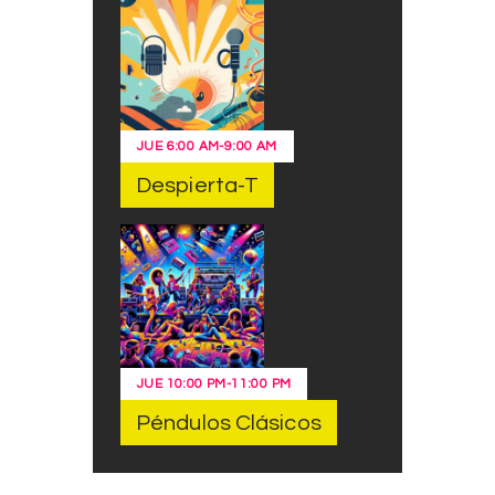
JUE
6:00 AM
-
9:00 AM
Despierta-T
JUE
10:00 PM
-
11:00 PM
Péndulos Clásicos