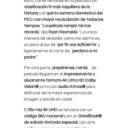
éxito, convirtiéndose en la película con
clasificación R más taquillera de la
historia
y el
quinto estreno doméstico del
MCU con mayor recaudación de todos los
tiempos
. “
La película rompió tantos
récords
,” dijo
Ryan Reynolds
. “La única
manera de describir cómo me siento es,
un poco al sur de ‘
por fin soy suficiente
’ y
ligeramente al norte de, ‘
perdono a mi
padre
.’”
Por otra parte,
prepárense, nerds
… ¡la
película llegará en el
impresionante y
alucinante formato 4K Ultra HD Dolby
Vision®
junto con
audio Atmos®
para
disfrutar de la mejor experiencia de
imagen y sonido en casa!
El
Blu-ray 4K UHD
se lanzará con un
código SKU nacional
y en un
SteelBook®
de edición limitada especial
, con arte