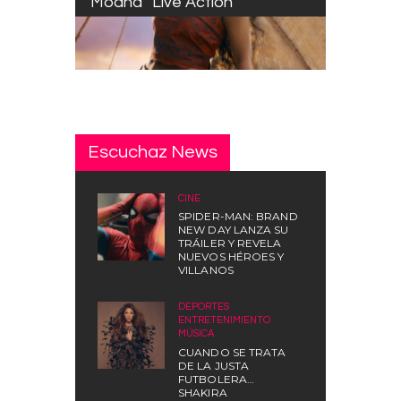
“Moana” Live Action
Escuchaz News
CINE
SPIDER-MAN: BRAND
NEW DAY LANZA SU
TRÁILER Y REVELA
NUEVOS HÉROES Y
VILLANOS
DEPORTES
,
ENTRETENIMIENTO
,
MÚSICA
CUANDO SE TRATA
DE LA JUSTA
FUTBOLERA…
SHAKIRA