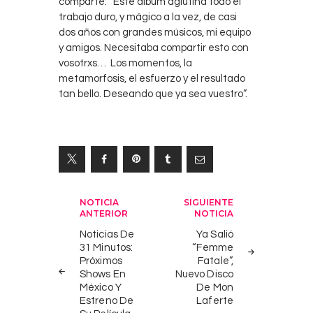
comparte: “Este álbum aglutina todo el
trabajo duro, y mágico a la vez, de casi
dos años con grandes músicos, mi equipo
y amigos. Necesitaba compartir esto con
vosotrxs… Los momentos, la
metamorfosis, el esfuerzo y el resultado
tan bello. Deseando que ya sea vuestro”.
Navegación
NOTICIA
SIGUIENTE
ANTERIOR
NOTICIA
de
Noticias De
Ya Salió
entradas
31 Minutos:
“Femme
Próximos
Fatale”,
Shows En
Nuevo Disco
México Y
De Mon
Estreno De
Laferte