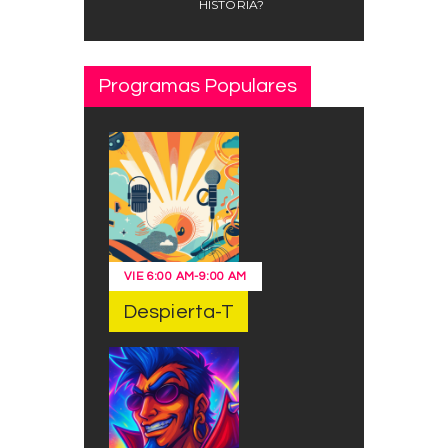
HISTORIA?
Programas Populares
VIE
6:00 AM
-
9:00 AM
Despierta-T