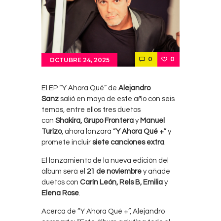
0
0
OCTUBRE 24, 2025
El EP “Y Ahora Qué” de
Alejandro
Sanz
salió en mayo de este año con seis
temas, entre ellos tres duetos
con
Shakira, Grupo Frontera
y
Manuel
Turizo
, ahora lanzará “
Y Ahora Qué +
” y
promete incluir
siete canciones extra
.
El lanzamiento de la nueva edición del
álbum será el
21 de noviembre
y añade
duetos con
Carín León, Rels B, Emilia
y
Elena Rose
.
Acerca de “Y Ahora Qué +”, Alejandro