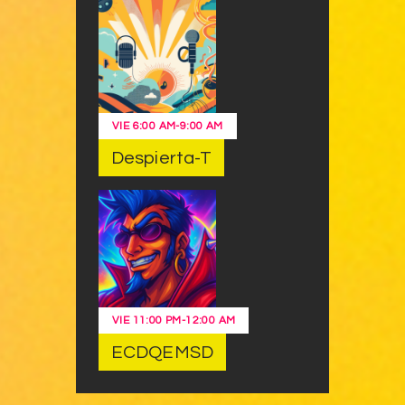
VIE
6:00 AM
-
9:00 AM
Despierta-T
VIE
11:00 PM
-
12:00 AM
ECDQEMSD