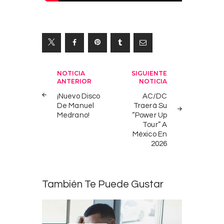
Navegación
NOTICIA
SIGUIENTE
ANTERIOR
NOTICIA
de
¡Nuevo Disco
AC/DC
entradas
De Manuel
Traerá Su
Medrano!
“Power Up
Tour” A
México En
2026
También Te Puede Gustar