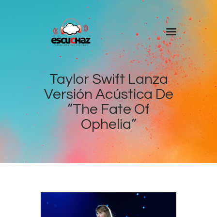
Inicio
Programas
Taylor Swift Lanza
Versión Acústica De
DJ’s
“The Fate Of
Colaboradores
Ophelia”
Noticias
+ Escuchaz
Contacto