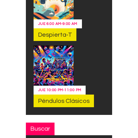
JUE
6:00 AM
-
9:00 AM
Despierta-T
JUE
10:00 PM
-
11:00 PM
Péndulos Clásicos
Buscar