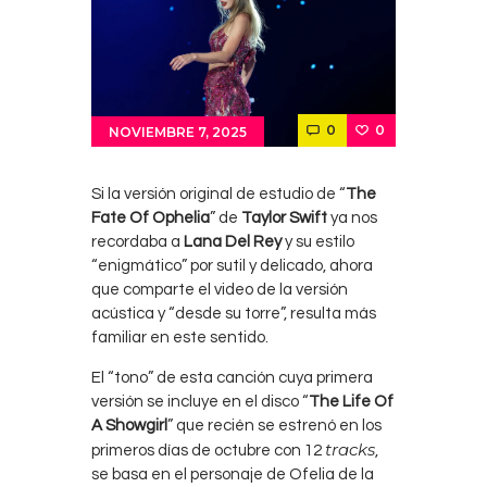
0
0
NOVIEMBRE 7, 2025
Si la versión original de estudio de “
The
Fate Of Ophelia
” de
Taylor Swift
ya nos
recordaba a
Lana Del Rey
y su estilo
“enigmático” por sutil y delicado, ahora
que comparte el video de la versión
acústica y “desde su torre”, resulta más
familiar en este sentido.
El “tono” de esta canción cuya primera
versión se incluye en el disco “
The Life Of
A Showgirl
” que recién se estrenó en los
tracks
primeros días de octubre con 12
,
se basa en el personaje de Ofelia de la