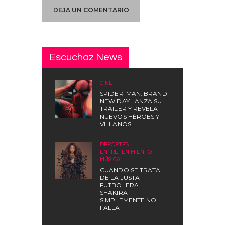
Escuchaz News
CINE
SPIDER-MAN: BRAND
NEW DAY LANZA SU
TRÁILER Y REVELA
NUEVOS HÉROES Y
VILLANOS
DEPORTES
,
ENTRETENIMIENTO
,
MÚSICA
CUANDO SE TRATA
DE LA JUSTA
FUTBOLERA…
SHAKIRA
SIMPLEMENTE NO
FALLA